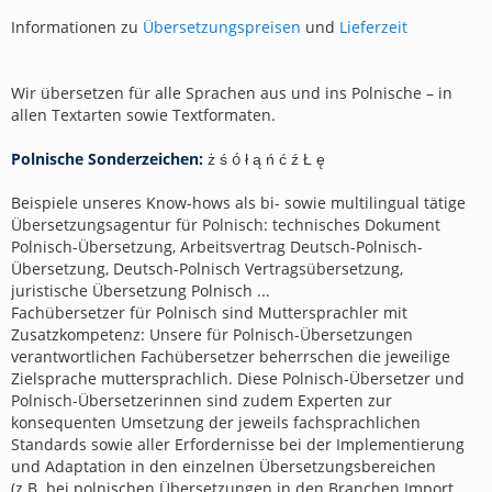
Informationen zu
Übersetzungspreisen
und
Lieferzeit
Wir übersetzen für alle Sprachen aus und ins Polnische – in
allen Textarten sowie Textformaten.
Polnische Sonderzeichen:
ż ś ó ł ą ń ć ź Ł ę
Beispiele unseres Know-hows als bi- sowie multilingual tätige
Übersetzungsagentur für Polnisch: technisches Dokument
Polnisch-Übersetzung, Arbeitsvertrag Deutsch-Polnisch-
Übersetzung, Deutsch-Polnisch Vertragsübersetzung,
juristische Übersetzung Polnisch ...
Fachübersetzer für Polnisch sind Muttersprachler mit
Zusatzkompetenz: Unsere für Polnisch-Übersetzungen
verantwortlichen Fachübersetzer beherrschen die jeweilige
Zielsprache muttersprachlich. Diese Polnisch-Übersetzer und
Polnisch-Übersetzerinnen sind zudem Experten zur
konsequenten Umsetzung der jeweils fachsprachlichen
Standards sowie aller Erfordernisse bei der Implementierung
und Adaptation in den einzelnen Übersetzungsbereichen
(z.B. bei polnischen Übersetzungen in den Branchen Import,