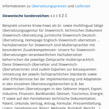
Informationen zu
Übersetzungspreisen
und
Lieferzeit
Slowenische Sonderzeichen:
š ž č Š Ž Č
Beispiele unseres Know-hows als bi- sowie multilingual tätige
Übersetzungsagentur für Slowenisch: technisches Dokument
Slowenisch-Übersetzung, juristische Slowenisch-Deutsch-
Übersetzung, Homepage Englisch-Slowenisch übersetzen ...
Fachübersetzer für Slowenisch sind Muttersprachler mit
besonderen Zusatzkompetenzen: Unsere für Slowenisch-
Übersetzungen verantwortlichen Fachübersetzer
beherrschen die jeweilige Zielsprache muttersprachlich.
Diese Slowenisch-Übersetzer und Slowenisch-
Übersetzerinnen sind zudem Experten zur konsequenten
Umsetzung der jeweils fachsprachlichen Standards sowie
aller Erfordernisse bei der Implementierung und Adaptation
in den einzelnen Übersetzungsbereichen (z.B. bei
slowenischen Übersetzungen in den Sektoren Import, Export,
Industrie, Finanzen, Bankhandel, Devisen, Tourismus, Energie,
IT sowie auf den Formebenen technische Dokumentation,
Patent, Urkunde, Vertrag, Antrag, Formular, Pressemitteilung,
Lizenz, Genehmigung, Bilanz, Webseite, Protokoll, Bericht ...).